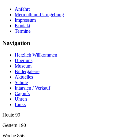
Anfahrt
Mermuth und Umgebung
Impressum
Kontakt
Termine
Navigation
Herzlich Willkommen
Über uns
Museum
Bildergalerie
Aktuelles
Schule
Intarsien / Verkauf
Cajon´s
Uhren
Links
Heute
99
Gestern
190
Woche
856