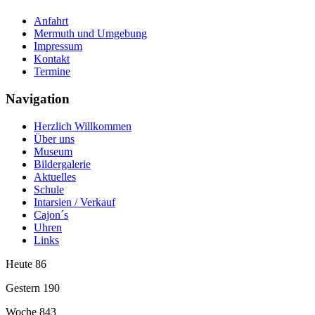
Anfahrt
Mermuth und Umgebung
Impressum
Kontakt
Termine
Navigation
Herzlich Willkommen
Über uns
Museum
Bildergalerie
Aktuelles
Schule
Intarsien / Verkauf
Cajon´s
Uhren
Links
Heute
86
Gestern
190
Woche
843